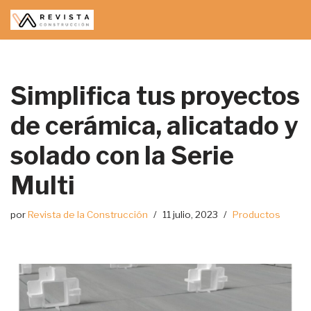
Saltar
al
contenido
Simplifica tus proyectos
de cerámica, alicatado y
solado con la Serie
Multi
por
Revista de la Construcción
11 julio, 2023
Productos