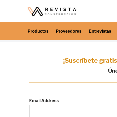
Saltar
al
contenido
Productos
Proveedores
Entrevistas
¡Suscríbete gratis
Úne
Email Address