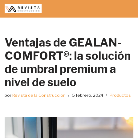
Saltar
al
contenido
Ventajas de GEALAN-
COMFORT®: la solución
de umbral premium a
nivel de suelo
por
Revista de la Construcción
5 febrero, 2024
Productos