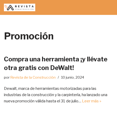
Saltar
al
contenido
Promoción
Compra una herramienta ¡y llévate
otra gratis con DeWalt!
por
Revista de la Construcción
10 junio, 2024
Dewalt, marca de herramientas motorizadas para las
industrias de la construcción y la carpintería, ha lanzado una
nueva promoción válida hasta el 31 de julio…
Leer más »