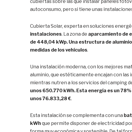
cubiertas sobre las que instalar paneles foto
autoconsumo, pero si tiene unas instalacione
Cubierta Solar, experta en soluciones energé
instalaciones
. La zona de
aparcamiento de e
de 448,04 kWp. Una estructura de aluminio p
medidas de los vehículos
.
Una instalación moderna, con los mejores mate
aluminio, que estéticamente encajan con las 
mientras nutren a los servicios del camping de
unos 650.770 kWh. Esta energía es un 78% má
unos 76.833,28 €
.
Esta instalación se complementa con una
bat
kWh
que permite disponer de electricidad por 
forma muy económica y sostenible. De tal for