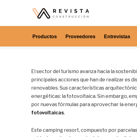
Saltar
al
contenido
Productos
Proveedores
Entrevistas
El sector del turismo avanza hacia la sostenib
principales acciones que han de realizar es di
renovables. Sus características arquitectónic
energéticas: la fotovoltaica. Sin embargo, e
por nuevas fórmulas para aprovechar la energ
fotovoltaicas
.
Este camping resort, compuesto por parcela