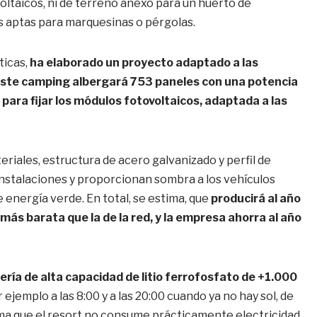
voltaicos, ni de terreno anexo para un huerto de
s aptas para marquesinas o pérgolas.
ticas,
ha elaborado un proyecto adaptado a las
ste camping albergará 753 paneles con una potencia
ara fijar los módulos fotovoltaicos, adaptada a las
riales, estructura de acero galvanizado y perfil de
instalaciones y proporcionan sombra a los vehículos
 energía verde. En total, se estima, que
producirá al año
s barata que la de la red, y la empresa ahorra al año
ería de alta capacidad de litio ferrofosfato de +1.000
ejemplo a las 8:00 y a las 20:00 cuando ya no hay sol, de
ma que el resort no consume prácticamente electricidad