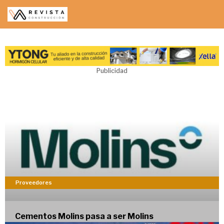
Saltar
al
contenido
Publicidad
Proveedores
Cementos Molins pasa a ser Molins