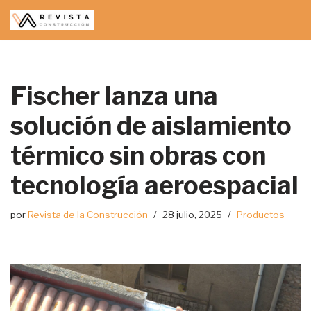
Saltar
al
contenido
Fischer lanza una
solución de aislamiento
térmico sin obras con
tecnología aeroespacial
por
Revista de la Construcción
28 julio, 2025
Productos