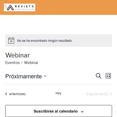
Saltar
al
contenido
No se ha encontrado ningún resultado.
Webinar
Eventos
Webinar
Próximamente
Naveg
Na
Buscar
Lista
Seleccionar
de
de
fecha.
vis
Eventos
Hoy
siguiente(s)
búsqu
Eventos
anterior(es)
de
y
Ev
Suscribirse al calendario
vistas