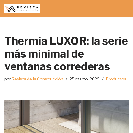
Saltar
al
contenido
Thermia LUXOR: la serie
más minimal de
ventanas correderas
por
Revista de la Construcción
25 marzo, 2025
Productos