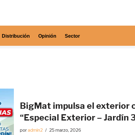
Distribución
Opinión
Sector
BigMat impulsa el exterior c
“Especial Exterior – Jardín 
por
admin2
25 marzo, 2026