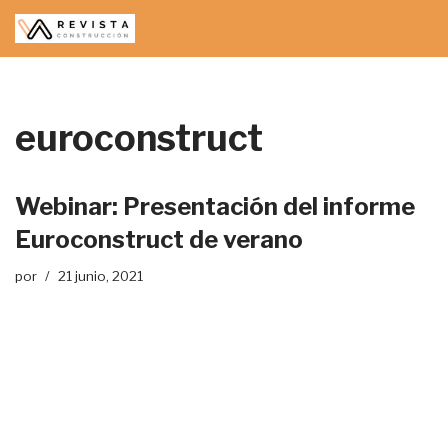
Saltar
al
contenido
euroconstruct
Webinar: Presentación del informe
Euroconstruct de verano
por
21 junio, 2021