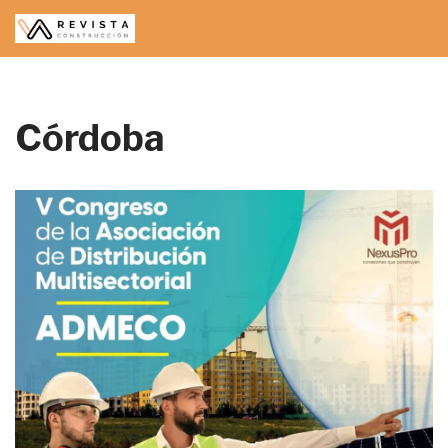
Saltar
al
contenido
Córdoba