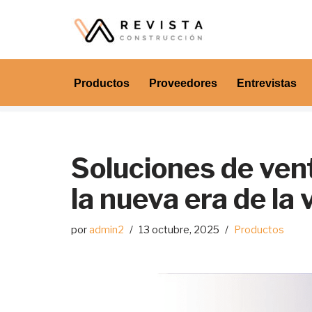
Saltar
al
contenido
Productos
Proveedores
Entrevistas
Soluciones de ven
la nueva era de la 
por
admin2
13 octubre, 2025
Productos