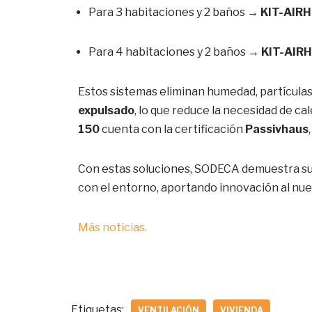
Para 3 habitaciones y 2 baños →
KIT-AIR
Para 4 habitaciones y 2 baños →
KIT-AIR
Estos sistemas eliminan humedad, partículas
expulsado
, lo que reduce la necesidad de c
150
cuenta con la certificación
Passivhaus
Con estas soluciones, SODECA demuestra su
con el entorno, aportando innovación al nue
Más noticias.
Etiquetas:
VENTILACIÓN
VIVIENDA