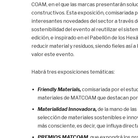
COAM, en el que las marcas presentarán solu
constructivos. Esta exposición, comisariada 
interesantes novedades del sector a través de 
sostenibilidad del evento al reutilizar el sis
edición, e inspirado en el Pabellón de los He
reducir material y residuos, siendo fieles así a
valor este evento.
Habrá tres exposiciones temáticas:
Friendly Materials,
comisariada por el estu
materiales de MATCOAM que destacan por se
Materialidad Innovadora,
de la mano de la
selección de materiales sostenibles e inno
más consciente, es decir, que influya direc
PREMIOS MATCOAM
,
que expondrá los pro