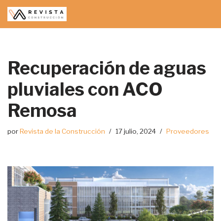
Saltar
al
contenido
Recuperación de aguas
pluviales con ACO
Remosa
por
Revista de la Construcción
17 julio, 2024
Proveedores