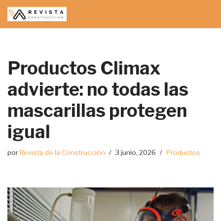
Saltar
al
contenido
Productos Climax
advierte: no todas las
mascarillas protegen
igual
por
Revista de la Construcción
3 junio, 2026
Productos