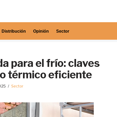
Distribución
Opinión
Sector
a para el frío: claves
o térmico eficiente
025
Sector