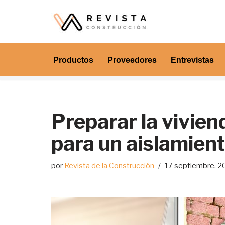
Saltar
al
contenido
Productos
Proveedores
Entrevistas
Preparar la viviend
para un aislamient
por
Revista de la Construcción
17 septiembre, 2