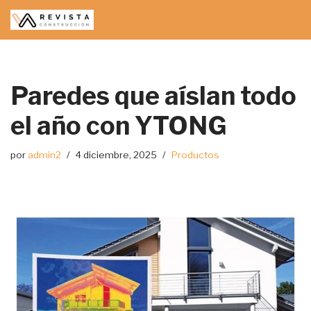
Saltar
al
contenido
Paredes que aíslan todo
el año con YTONG
por
admin2
4 diciembre, 2025
Productos