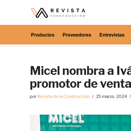
Saltar
al
contenido
Productos
Proveedores
Entrevistas
Micel nombra a Iv
promotor de vent
por
Revista de la Construcción
25 marzo, 2024