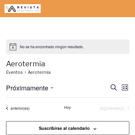
Saltar
al
contenido
No se ha encontrado ningún resultado.
Aerotermia
Eventos
Aerotermia
Próximamente
Naveg
Na
Buscar
Lista
Seleccionar
de
de
fecha.
vis
Eventos
Hoy
siguiente(s)
búsqu
Eventos
anterior(es)
de
y
Ev
Suscribirse al calendario
vistas