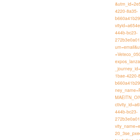
&utm_id=2e
4220-8a35-
b660a41b29
vityid=a654
444b-bc23-
272b3e0a01
um=email&u
=Veteco_05
expos_lanz
_journey_id
1bae-4220-
b660a41b29
ney_name=
MAEITN_OI
ctivity_id=
444b-bc23-
272b3e0a01
vity_name=
20_3se_pxe