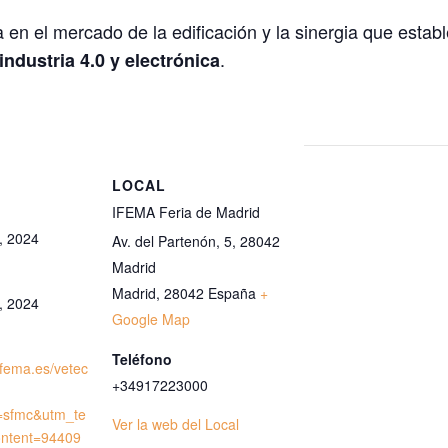
en el mercado de la edificación y la sinergia que establ
.
industria 4.0 y electrónica
S
LOCAL
IFEMA Feria de Madrid
, 2024
Av. del Partenón, 5, 28042
Madrid
Madrid
,
28042
España
+
, 2024
Google Map
Teléfono
ifema.es/vetec
+34917223000
=sfmc&utm_te
Ver la web del Local
ntent=94409