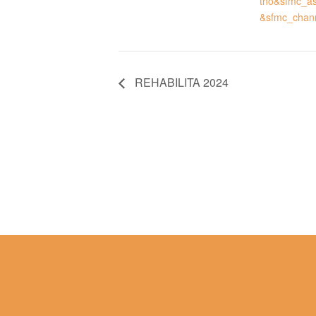
tno&sfmc_a
&sfmc_chan
REHABILITA 2024