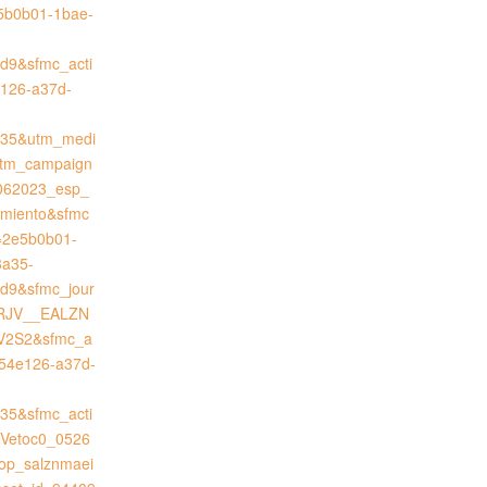
5b0b01-1bae-
d9&sfmc_acti
e126-a37d-
35&utm_medi
tm_campaign
062023_esp_
amiento&sfmc
=2e5b0b01-
8a35-
d9&sfmc_jour
RJV__EALZN
V2S2&sfmc_a
a654e126-a37d-
35&sfmc_acti
eVetoc0_0526
op_salznmaei