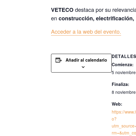
destaca por su relevancia 
VETECO
en
construcción, electrificación, 
Acceder a la web del evento.
DETALLE
Añadir al calendario
Comienza:
5 noviembre
Finaliza:
8 noviembre
Web:
https://www.
o?
utm_source
rm=&utm_co