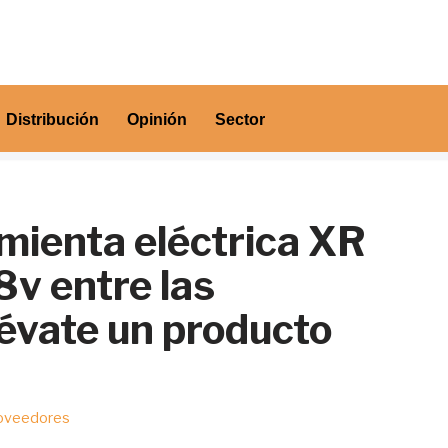
Distribución
Opinión
Sector
ienta eléctrica XR
v entre las
lévate un producto
oveedores