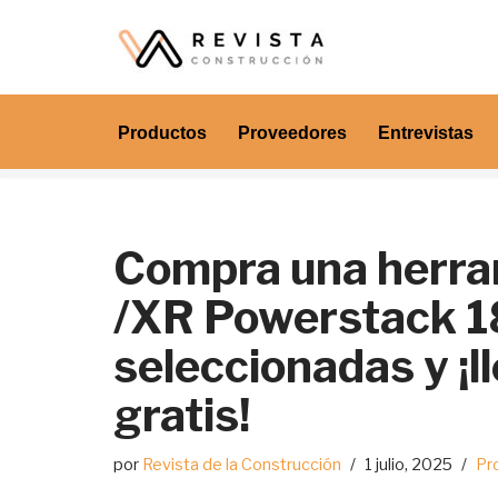
Saltar
al
contenido
Productos
Proveedores
Entrevistas
Compra una herram
/XR Powerstack 18
seleccionadas y ¡l
gratis!
por
Revista de la Construcción
1 julio, 2025
Pr