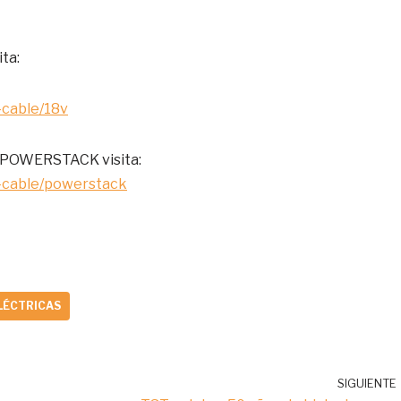
ta:
-cable/18v
a POWERSTACK visita:
n-cable/powerstack
LÉCTRICAS
SIGUIENTE