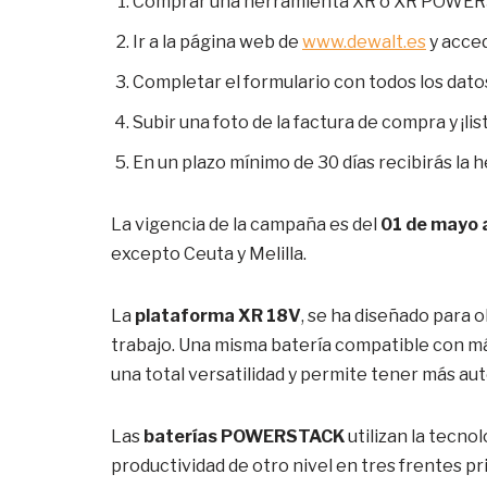
Comprar una herramienta XR o XR POWER
Ir a la página web de
www.dewalt.es
y acced
Completar el formulario con todos los dato
Subir una foto de la factura de compra y ¡lis
En un plazo mínimo de 30 días recibirás la 
La vigencia de la campaña es del
01 de mayo a
excepto Ceuta y Melilla.
La
plataforma XR 18V
, se ha diseñado para 
trabajo. Una misma batería compatible con má
una total versatilidad y permite tener más au
Las
baterías POWERSTACK
utilizan la tecno
productividad de otro nivel en tres frentes pri