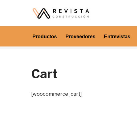
Saltar
al
contenido
Productos
Proveedores
Entrevistas
Cart
[woocommerce_cart]