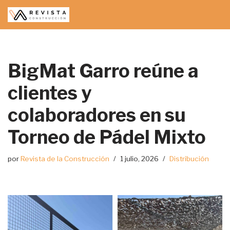
Saltar
al
contenido
BigMat Garro reúne a
clientes y
colaboradores en su
Torneo de Pádel Mixto
por
Revista de la Construcción
1 julio, 2026
Distribución